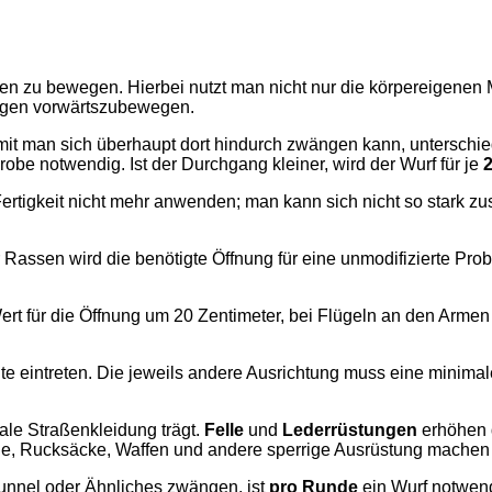
en zu bewegen. Hierbei nutzt man nicht nur die körpereigenen 
ngen vorwärtszubewegen.
amit man sich überhaupt dort hindurch zwängen kann, untersch
Probe notwendig. Ist der Durchgang kleiner, wird der Wurf für je
Fertigkeit nicht mehr anwenden; man kann sich nicht so stark
Rassen wird die benötigte Öffnung für eine unmodifizierte Pro
rt für die Öffnung um 20 Zentimeter, bei Flügeln an den Armen
 eintreten. Die jeweils andere Ausrichtung muss eine minimale
le Straßenkleidung trägt.
Felle
und
Lederrüstungen
erhöhen d
ile, Rucksäcke, Waffen und andere sperrige Ausrüstung machen
unnel oder Ähnliches zwängen, ist
pro Runde
ein Wurf notwend