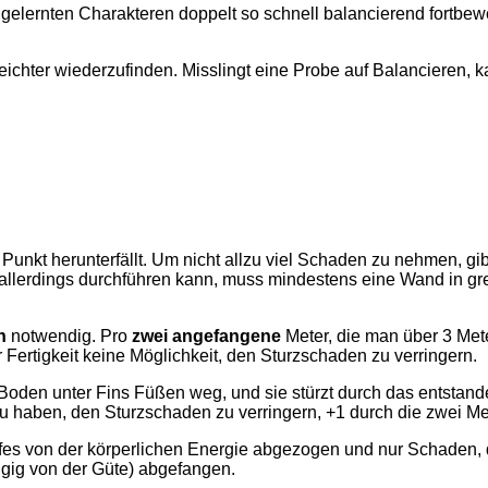
ngelernten Charakteren doppelt so schnell balancierend fortb
chter wiederzufinden. Misslingt eine Probe auf Balancieren, k
nkt herunterfällt. Um nicht allzu viel Schaden zu nehmen, gibt
allerdings durchführen kann, muss mindestens eine Wand in gre
n
notwendig. Pro
zwei angefangene
Meter, die man über 3 Mete
r Fertigkeit keine Möglichkeit, den Sturzschaden zu verringern.
oden unter Fins Füßen weg, und sie stürzt durch das entstandene
u haben, den Sturzschaden zu verringern, +1 durch die zwei Met
es von der körperlichen Energie abgezogen und nur Schaden, d
gig von der Güte) abgefangen.