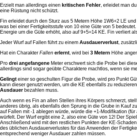
Erzielt man allerdings einen
kritischen Fehler
, erleidet man 
eine Rüstung nicht schützt.
Fin erleidet durch den Sturz aus 5 Metern Höhe 1W6+2 LE und 
was bei einer Fertigkeitsstufe von 10 eine Güte von 5 bedeute
Energie um die Güte erhöht, also auf 9+5=14 KE. Fin verliert a
Jeder Wurf auf Fallen führt zu einem
Ausdauerverlust
, zusätz
Hat ein Charakter
Fallen
erlernt
, wird bei
3 Metern
Höhe angenom
Pro
drei angefangene
Meter erschwert sich die Probe bei die
allerdings sind sogar geübte Charaktere machtlos, wenn sie mehr
Gelingt
einer so geschulten Figur die Probe, wird pro Punkt Gü
kann dieser genutzt werden, um die KE ebenfalls zu reduziere
Ausdauer
bezahlen muss.
Auch wenn es Fin an allen Stellen ihres Körpers schmerzt, stellt
anderes übrig, als ebenfalls den Sprung in die Grube in Kauf zu
auf Fallen mit -1 ablegen würde, würde die +1-Modifikation (fü
würfelt. Der Wurf ergibt eine 2, also eine Güte von 12! Der Spi
Anschließend wird mit den restlichen Punkten der KE-Schaden v
des üblichen Ausdauerverlustes für das Anwenden der Fertigkeit
entsprechend weniger Ausdauer zahlen müssen.