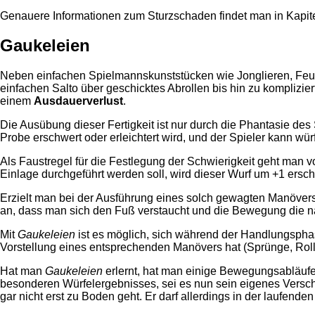
Genauere Informationen zum Sturzschaden findet man in Kapitel
Gaukeleien
Neben einfachen Spielmannskunststücken wie Jonglieren, Feue
einfachen Salto über geschicktes Abrollen bis hin zu kompliz
einem
Ausdauerverlust
.
Die Ausübung dieser Fertigkeit ist nur durch die Phantasie des 
Probe erschwert oder erleichtert wird, und der Spieler kann würf
Als Faustregel für die Festlegung der Schwierigkeit geht man v
Einlage durchgeführt werden soll, wird dieser Wurf um +1 ersch
Erzielt man bei der Ausführung eines solch gewagten Manöver
an, dass man sich den Fuß verstaucht und die Bewegung die näc
Mit
Gaukeleien
ist es möglich, sich während der Handlungsphas
Vorstellung eines entsprechenden Manövers hat (Sprünge, Rolle
Hat man
Gaukeleien
erlernt, hat man einige Bewegungsabläufe 
besonderen Würfelergebnisses, sei es nun sein eigenes Versch
gar nicht erst zu Boden geht. Er darf allerdings in der laufen