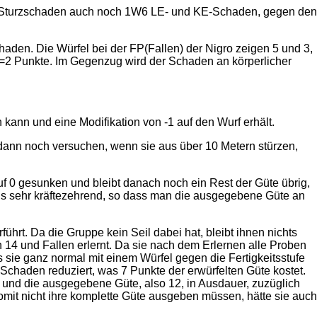
llen Sturzschaden auch noch 1W6 LE- und KE-Schaden, gegen den
aden. Die Würfel bei der FP(Fallen) der Nigro zeigen 5 und 3,
-5=2 Punkte. Im Gegenzug wird der Schaden an körperlicher
kann und eine Modifikation von -1 auf den Wurf erhält.
dann noch versuchen, wenn sie aus über 10 Metern stürzen,
uf 0 gesunken und bleibt danach noch ein Rest der Güte übrig,
ns sehr kräftezehrend, so dass man die ausgegebene Güte an
ührt. Da die Gruppe kein Seil dabei hat, bleibt ihnen nichts
on 14 und Fallen erlernt. Da sie nach dem Erlernen alle Proben
s sie ganz normal mit einem Würfel gegen die Fertigkeitsstufe
-Schaden reduziert, was 7 Punkte der erwürfelten Güte kostet.
E und die ausgegebene Güte, also 12, in Ausdauer, zuzüglich
omit nicht ihre komplette Güte ausgeben müssen, hätte sie auch