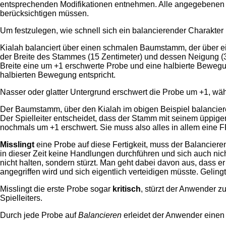
entsprechenden Modifikationen entnehmen. Alle angegebenen We
berücksichtigen müssen.
Um festzulegen, wie schnell sich ein balancierender Charakter
Kialah balanciert über einen schmalen Baumstamm, der über eine
der Breite des Stammes (15 Zentimeter) und dessen Neigung (3
Breite eine um +1 erschwerte Probe und eine halbierte Bewegun
halbierten Bewegung entspricht.
Nasser oder glatter Untergrund erschwert die Probe um +1, wäh
Der Baumstamm, über den Kialah im obigen Beispiel balancieren
Der Spielleiter entscheidet, dass der Stamm mit seinem üppige
nochmals um +1 erschwert. Sie muss also alles in allem eine 
Misslingt
eine Probe auf diese Fertigkeit, muss der Balanciere
in dieser Zeit keine Handlungen durchführen und sich auch nicht
nicht halten, sondern stürzt. Man geht dabei davon aus, dass er
angegriffen wird und sich eigentlich verteidigen müsste. Geling
Misslingt die erste Probe sogar
kritisch
, stürzt der Anwender z
Spielleiters.
Durch jede Probe auf
Balancieren
erleidet der Anwender eine