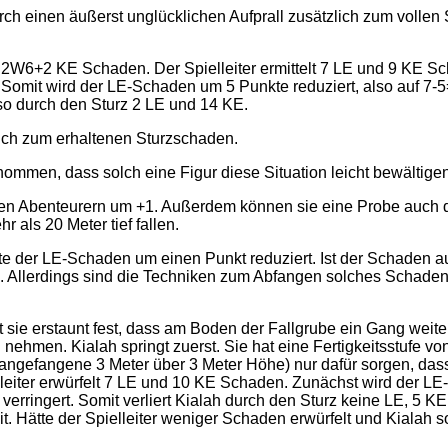
durch einen äußerst unglücklichen Aufprall zusätzlich zum vo
2W6+2 KE Schaden. Der Spielleiter ermittelt 7 LE und 9 KE Sch
t. Somit wird der LE-Schaden um 5 Punkte reduziert, also auf 7
lso durch den Sturz 2 LE und 14 KE.
lich zum erhaltenen Sturzschaden.
men, dass solch eine Figur diese Situation leicht bewältigen 
sen Abenteurern um +1. Außerdem können sie eine Probe auch 
 als 20 Meter tief fallen.
te der LE-Schaden um einen Punkt reduziert. Ist der Schaden a
n. Allerdings sind die Techniken zum Abfangen solches Schade
 sie erstaunt fest, dass am Boden der Fallgrube ein Gang weiterf
 nehmen. Kialah springt zuerst. Sie hat eine Fertigkeitsstufe v
r angefangene 3 Meter über 3 Meter Höhe) nur dafür sorgen, das
elleiter erwürfelt 7 LE und 10 KE Schaden. Zunächst wird der LE
erringert. Somit verliert Kialah durch den Sturz keine LE, 5 K
. Hätte der Spielleiter weniger Schaden erwürfelt und Kialah s