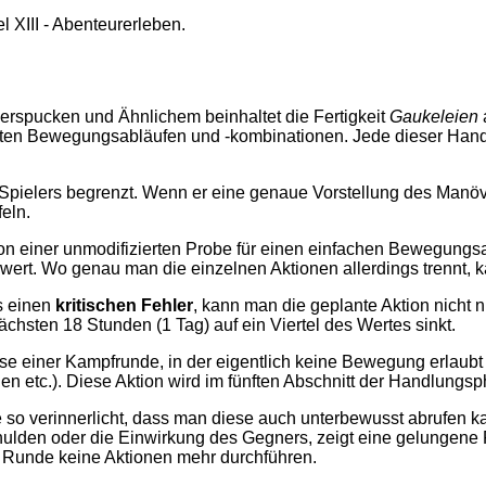
 XIII - Abenteurerleben.
rspucken und Ähnlichem beinhaltet die Fertigkeit
Gaukeleien
ierten Bewegungsabläufen und -kombinationen. Jede dieser Han
Spielers begrenzt. Wenn er eine genaue Vorstellung des Manövers
eln.
on einer unmodifizierten Probe für einen einfachen Bewegungsab
wert. Wo genau man die einzelnen Aktionen allerdings trennt, ka
s einen
kritischen Fehler
, kann man die geplante Aktion nicht 
hsten 18 Stunden (1 Tag) auf ein Viertel des Wertes sinkt.
e einer Kampfrunde, in der eigentlich keine Bewegung erlaubt i
n etc.). Diese Aktion wird im fünften Abschnitt der Handlungsp
so verinnerlicht, dass man diese auch unterbewusst abrufen ka
ulden oder die Einwirkung des Gegners, zeigt eine gelungene F
den Runde keine Aktionen mehr durchführen.