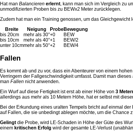
Hat man
Balancieren
erlernt
, kann man sich im Vergleich zu u
unmodifizierten Proben bis zu BEWx2 Meter zurücklegen.
Zudem hat man ein Training genossen, um das Gleichgewicht lei
Breite
Neigung
Probe
Bewegung
bis 20cm
mehr als 30°
+0
BEW
bis 10cm
mehr als 40°
+1
BEW/2
unter 10cm
mehr als 50°
+2
BEW/4
Fallen
Es kommt ab und zu vor, dass ein Abenteurer von einem hohen Pu
Verringern der Fallgeschwindigkeit umfasst. Damit man dieses 
man
Fallen
nicht anwenden.
Ein Wurf auf diese Fertigkeit ist erst ab einer Höhe von
3 Meter
allerdings aus mehr als 10 Metern Höhe, hat er selbst mit diese
Bei der Erkundung eines uralten Tempels bricht auf einmal der B
auf Fallen, die sie unbedingt ablegen möchte, um die Chance z
Gelingt
die Probe, wird LE-Schaden in Höhe der Güte des Wurf
einem
kritischen Erfolg
wird der gesamte LE-Verlust (unabhän