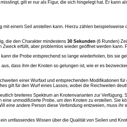
sslingt, gilt er nur als Figur, die sich hingelegt hat. Er kan
tag mit einem Seil anstellen kann. Hierzu zählen beispielsweis
ig, die den Charakter mindestens
30 Sekunden
(6 Runden) Zeit 
n Zweck erfüllt, aber problemlos wieder geöffnet werden kann.
ann die Probe entsprechend so lange wiederholen, bis sie gel
 aus, dass ihm der Knoten so gelungen ist, wie er es bezwecken
chweiten einer Wurfaxt und entsprechenden Modifikationen für d
ches gilt für den Wurf eines Lassos, wobei die Reichweiten deut
utlich breiteres Spektrum an Knotenvarianten zur Verfügung. S
n eine unmodifizierte Probe, um den Knoten zu erstellen. Sie kö
Will eine andere Person diese Verbindung entzweien, muss ihr ei
ur ein umfassendes Wissen über die Qualität von Seilen und Kn