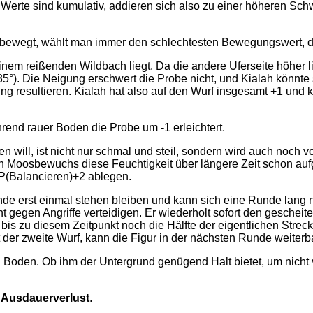
rte sind kumulativ, addieren sich also zu einer höheren Schw
 bewegt, wählt man immer den schlechtesten Bewegungswert, der
m reißenden Wildbach liegt. Da die andere Uferseite höher lieg
5°). Die Neigung erschwert die Probe nicht, und Kialah könnte
g resultieren. Kialah hat also auf den Wurf insgesamt +1 und 
rend rauer Boden die Probe um -1 erleichtert.
 will, ist nicht nur schmal und steil, sondern wird auch noch
n Moosbewuchs diese Feuchtigkeit über längere Zeit schon aufg
FP(Balancieren)+2 ablegen.
nde erst einmal stehen bleiben und kann sich eine Runde lang n
 gegen Angriffe verteidigen. Er wiederholt sofort den gescheite
 bis zu diesem Zeitpunkt noch die Hälfte der eigentlichen Streck
t der zweite Wurf, kann die Figur in der nächsten Runde weiterb
u Boden. Ob ihm der Untergrund genügend Halt bietet, um nicht
n
Ausdauerverlust
.