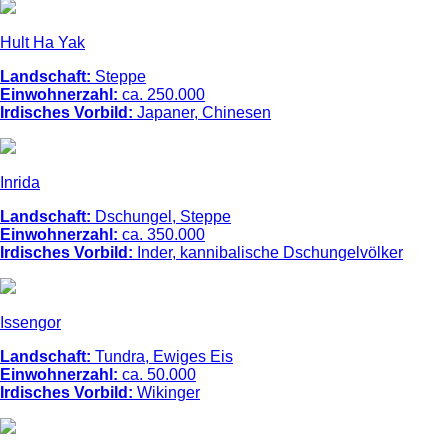
Hult Ha Yak
Landschaft:
Steppe
Einwohnerzahl:
ca. 250.000
Irdisches Vorbild:
Japaner, Chinesen
Inrida
Landschaft:
Dschungel, Steppe
Einwohnerzahl:
ca. 350.000
Irdisches Vorbild:
Inder, kannibalische Dschungelvölker
Issengor
Landschaft:
Tundra, Ewiges Eis
Einwohnerzahl:
ca. 50.000
Irdisches Vorbild:
Wikinger