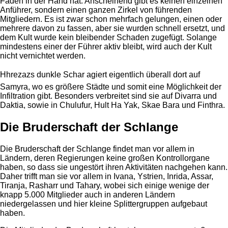
Fäden in der Hand hat. Anscheinend gibt es keinen einzelnen
Anführer, sondern einen ganzen Zirkel von führenden
Mitgliedern. Es ist zwar schon mehrfach gelungen, einen oder
mehrere davon zu fassen, aber sie wurden schnell ersetzt, und
dem Kult wurde kein bleibender Schaden zugefügt. Solange
mindestens einer der Führer aktiv bleibt, wird auch der Kult
nicht vernichtet werden.
Hhrezazs dunkle Schar agiert eigentlich überall dort auf
Samyra, wo es größere Städte und somit eine Möglichkeit der
Infiltration gibt. Besonders verbreitet sind sie auf Divarra und
Daktia, sowie in Chulufur, Hult Ha Yak, Skae Bara und Finthra.
Die Bruderschaft der Schlange
Die Bruderschaft der Schlange findet man vor allem in
Ländern, deren Regierungen keine großen Kontrollorgane
haben, so dass sie ungestört ihren Aktivitäten nachgehen kann.
Daher trifft man sie vor allem in Ivana, Ystrien, Inrida, Assar,
Tiranja, Rasharr und Tahary, wobei sich einige wenige der
knapp 5.000 Mitglieder auch in anderen Ländern
niedergelassen und hier kleine Splittergruppen aufgebaut
haben.