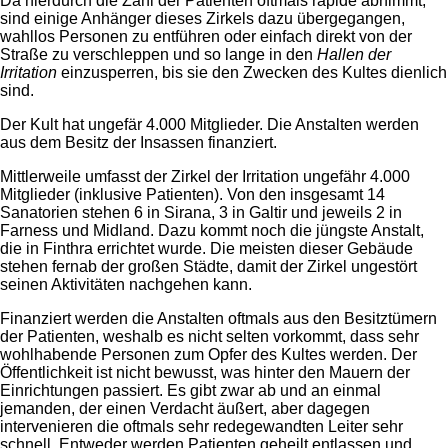
Da hierdurch die Zahl der Patienten oftmals rapide abnimmt,
sind einige Anhänger dieses Zirkels dazu übergegangen,
wahllos Personen zu entführen oder einfach direkt von der
Straße zu verschleppen und so lange in den
Hallen der
Irritation
einzusperren, bis sie den Zwecken des Kultes dienlich
sind.
Der Kult hat ungefär 4.000 Mitglieder. Die Anstalten werden
aus dem Besitz der Insassen finanziert.
Mittlerweile umfasst der Zirkel der Irritation ungefähr 4.000
Mitglieder (inklusive Patienten). Von den insgesamt 14
Sanatorien stehen 6 in Sirana, 3 in Galtir und jeweils 2 in
Farness und Midland. Dazu kommt noch die jüngste Anstalt,
die in Finthra errichtet wurde. Die meisten dieser Gebäude
stehen fernab der großen Städte, damit der Zirkel ungestört
seinen Aktivitäten nachgehen kann.
Finanziert werden die Anstalten oftmals aus den Besitztümern
der Patienten, weshalb es nicht selten vorkommt, dass sehr
wohlhabende Personen zum Opfer des Kultes werden. Der
Öffentlichkeit ist nicht bewusst, was hinter den Mauern der
Einrichtungen passiert. Es gibt zwar ab und an einmal
jemanden, der einen Verdacht äußert, aber dagegen
intervenieren die oftmals sehr redegewandten Leiter sehr
schnell. Entweder werden Patienten geheilt entlassen und