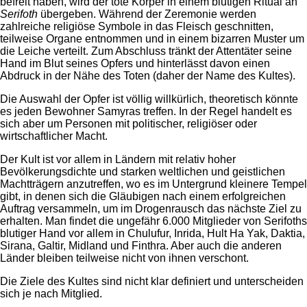
befreit haben, wird der tote Körper in einem blutigen Ritual an
Serifoth
übergeben. Während der Zeremonie werden
zahlreiche religiöse Symbole in das Fleisch geschnitten,
teilweise Organe entnommen und in einem bizarren Muster um
die Leiche verteilt. Zum Abschluss tränkt der Attentäter seine
Hand im Blut seines Opfers und hinterlässt davon einen
Abdruck in der Nähe des Toten (daher der Name des Kultes).
Die Auswahl der Opfer ist völlig willkürlich, theoretisch könnte
es jeden Bewohner Samyras treffen. In der Regel handelt es
sich aber um Personen mit politischer, religiöser oder
wirtschaftlicher Macht.
Der Kult ist vor allem in Ländern mit relativ hoher
Bevölkerungsdichte und starken weltlichen und geistlichen
Machtträgern anzutreffen, wo es im Untergrund kleinere Tempel
gibt, in denen sich die Gläubigen nach einem erfolgreichen
Auftrag versammeln, um im Drogenrausch das nächste Ziel zu
erhalten. Man findet die ungefähr 6.000 Mitglieder von Serifoths
blutiger Hand vor allem in Chulufur, Inrida, Hult Ha Yak, Daktia,
Sirana, Galtir, Midland und Finthra. Aber auch die anderen
Länder bleiben teilweise nicht von ihnen verschont.
Die Ziele des Kultes sind nicht klar definiert und unterscheiden
sich je nach Mitglied.