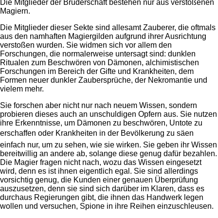
Die Mitglieder der Bruderschaft bestehen nur aus verstoßenen
Magiern.
Die Mitglieder dieser Sekte sind allesamt Zauberer, die oftmals
aus den namhaften Magiergilden aufgrund ihrer Ausrichtung
verstoßen wurden. Sie widmen sich vor allem den
Forschungen, die normalerweise untersagt sind: dunklen
Ritualen zum Beschwören von Dämonen, alchimistischen
Forschungen im Bereich der Gifte und Krankheiten, dem
Formen neuer dunkler Zaubersprüche, der Nekromantie und
vielem mehr.
Sie forschen aber nicht nur nach neuem Wissen, sondern
probieren dieses auch an unschuldigen Opfern aus. Sie nutzen
ihre Erkenntnisse, um Dämonen zu beschwören, Untote zu
erschaffen oder Krankheiten in der Bevölkerung zu säen 
einfach nur, um zu sehen, wie sie wirken. Sie geben ihr Wissen
bereitwillig an andere ab, solange diese genug dafür bezahlen.
Die Magier fragen nicht nach, wozu das Wissen eingesetzt
wird, denn es ist ihnen eigentlich egal. Sie sind allerdings
vorsichtig genug, die Kunden einer genauen Überprüfung
auszusetzen, denn sie sind sich darüber im Klaren, dass es
durchaus Regierungen gibt, die ihnen das Handwerk legen
wollen und versuchen, Spione in ihre Reihen einzuschleusen.