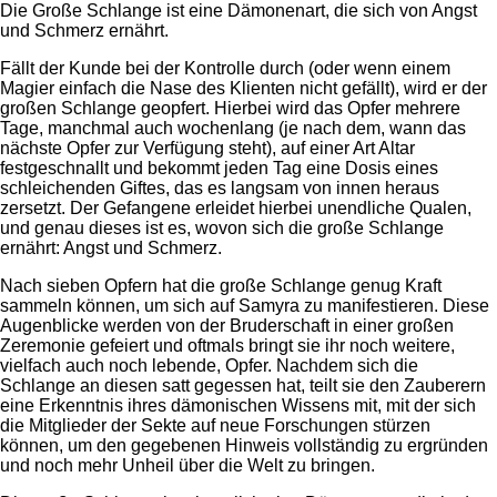
Die Große Schlange ist eine Dämonenart, die sich von Angst
und Schmerz ernährt.
Fällt der Kunde bei der Kontrolle durch (oder wenn einem
Magier einfach die Nase des Klienten nicht gefällt), wird er der
großen Schlange geopfert. Hierbei wird das Opfer mehrere
Tage, manchmal auch wochenlang (je nach dem, wann das
nächste Opfer zur Verfügung steht), auf einer Art Altar
festgeschnallt und bekommt jeden Tag eine Dosis eines
schleichenden Giftes, das es langsam von innen heraus
zersetzt. Der Gefangene erleidet hierbei unendliche Qualen,
und genau dieses ist es, wovon sich die große Schlange
ernährt: Angst und Schmerz.
Nach sieben Opfern hat die große Schlange genug Kraft
sammeln können, um sich auf Samyra zu manifestieren. Diese
Augenblicke werden von der Bruderschaft in einer großen
Zeremonie gefeiert und oftmals bringt sie ihr noch weitere,
vielfach auch noch lebende, Opfer. Nachdem sich die
Schlange an diesen satt gegessen hat, teilt sie den Zauberern
eine Erkenntnis ihres dämonischen Wissens mit, mit der sich
die Mitglieder der Sekte auf neue Forschungen stürzen
können, um den gegebenen Hinweis vollständig zu ergründen
und noch mehr Unheil über die Welt zu bringen.