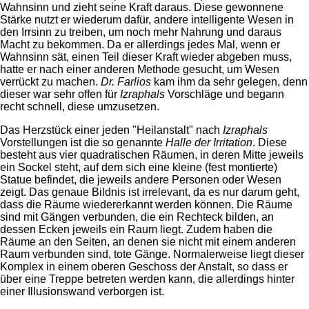
Wahnsinn und zieht seine Kraft daraus. Diese gewonnene
Stärke nutzt er wiederum dafür, andere intelligente Wesen in
den Irrsinn zu treiben, um noch mehr Nahrung und daraus
Macht zu bekommen. Da er allerdings jedes Mal, wenn er
Wahnsinn sät, einen Teil dieser Kraft wieder abgeben muss,
hatte er nach einer anderen Methode gesucht, um Wesen
verrückt zu machen.
Dr. Farlios
kam ihm da sehr gelegen, denn
dieser war sehr offen für
Izraphals
Vorschläge und begann
recht schnell, diese umzusetzen.
Das Herzstück einer jeden "Heilanstalt" nach
Izraphals
Vorstellungen ist die so genannte
Halle der Irritation
. Diese
besteht aus vier quadratischen Räumen, in deren Mitte jeweils
ein Sockel steht, auf dem sich eine kleine (fest montierte)
Statue befindet, die jeweils andere Personen oder Wesen
zeigt. Das genaue Bildnis ist irrelevant, da es nur darum geht,
dass die Räume wiedererkannt werden können. Die Räume
sind mit Gängen verbunden, die ein Rechteck bilden, an
dessen Ecken jeweils ein Raum liegt. Zudem haben die
Räume an den Seiten, an denen sie nicht mit einem anderen
Raum verbunden sind, tote Gänge. Normalerweise liegt dieser
Komplex in einem oberen Geschoss der Anstalt, so dass er
über eine Treppe betreten werden kann, die allerdings hinter
einer Illusionswand verborgen ist.