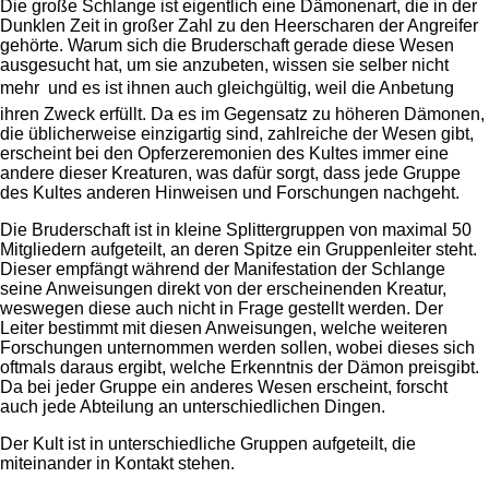
Die große Schlange ist eigentlich eine Dämonenart, die in der
Dunklen Zeit in großer Zahl zu den Heerscharen der Angreifer
gehörte. Warum sich die Bruderschaft gerade diese Wesen
ausgesucht hat, um sie anzubeten, wissen sie selber nicht
mehr  und es ist ihnen auch gleichgültig, weil die Anbetung
ihren Zweck erfüllt. Da es im Gegensatz zu höheren Dämonen,
die üblicherweise einzigartig sind, zahlreiche der Wesen gibt,
erscheint bei den Opferzeremonien des Kultes immer eine
andere dieser Kreaturen, was dafür sorgt, dass jede Gruppe
des Kultes anderen Hinweisen und Forschungen nachgeht.
Die Bruderschaft ist in kleine Splittergruppen von maximal 50
Mitgliedern aufgeteilt, an deren Spitze ein Gruppenleiter steht.
Dieser empfängt während der Manifestation der Schlange
seine Anweisungen direkt von der erscheinenden Kreatur,
weswegen diese auch nicht in Frage gestellt werden. Der
Leiter bestimmt mit diesen Anweisungen, welche weiteren
Forschungen unternommen werden sollen, wobei dieses sich
oftmals daraus ergibt, welche Erkenntnis der Dämon preisgibt.
Da bei jeder Gruppe ein anderes Wesen erscheint, forscht
auch jede Abteilung an unterschiedlichen Dingen.
Der Kult ist in unterschiedliche Gruppen aufgeteilt, die
miteinander in Kontakt stehen.