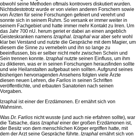
obwohl seine Methoden oftmals kontrovers diskutiert wurden.
Nichtsdestotrotz wurde er von vielen anderen Forschern sowie
von Ärzten für seine Forschungen gefeiert und verehrt und
sonnte sich in seinem Ruhm. So versank er immer weiter in
seinem Fachgebiet und hatte immer mehr Kontakt zu Irren. Um
das Jahr 700 nU. herum geriet er dabei an einen angeblich
Geisteskranken namens
Izraphal
.
Izraphal
war aber sehr wohl
klar bei Verstand und nutzte die Gespräche mit dem Magier, um
diesem die Sinne zu vernebeln und ihn so lange zu
beeinflussen, bis er selber nicht mehr zwischen Schein und
Sein trennen konnte.
Izraphal
nutzte seinen Einfluss, um ihm
zu diktieren, was er in seinen Forschungen herausfinden sollte
und wie Heilanstalten aufgebaut sein sollten. Aufgrund seines
bisherigen hervorragenden Ansehens folgten viele Ärzte
diesen neuen Lehren, die
Farlios
in seinen Schriften
veröffentlichte, und erbauten Sanatorien nach seinen
Vorgaben.
Izraphal ist einer der Erzdämonen. Er ernährt sich von
Wahnsinn.
Was
Dr. Farlios
nicht wusste (und auch nie erfahren sollte), war
die Tatsache, dass
Izraphal
einer der großen Erzdämonen ist,
der Besitz von dem menschlichen Körper ergriffen hatte, mit
dem der Arzt seine Gespräche führte.
Izraphal
ernährt sich von