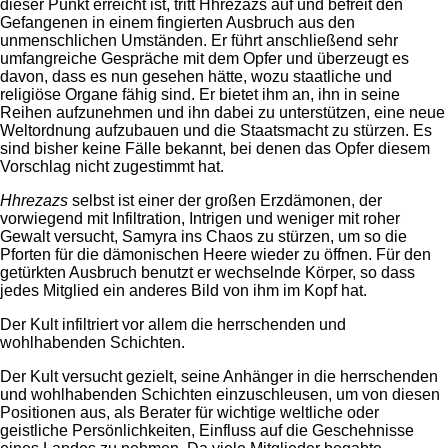
dieser Punkt erreicht ist, tritt Hhrezazs auf und befreit den
Gefangenen in einem fingierten Ausbruch aus den
unmenschlichen Umständen. Er führt anschließend sehr
umfangreiche Gespräche mit dem Opfer und überzeugt es
davon, dass es nun gesehen hätte, wozu staatliche und
religiöse Organe fähig sind. Er bietet ihm an, ihn in seine
Reihen aufzunehmen und ihn dabei zu unterstützen, eine neue
Weltordnung aufzubauen und die Staatsmacht zu stürzen. Es
sind bisher keine Fälle bekannt, bei denen das Opfer diesem
Vorschlag nicht zugestimmt hat.
Hhrezazs
selbst ist einer der großen Erzdämonen, der
vorwiegend mit Infiltration, Intrigen und weniger mit roher
Gewalt versucht, Samyra ins Chaos zu stürzen, um so die
Pforten für die dämonischen Heere wieder zu öffnen. Für den
getürkten Ausbruch benutzt er wechselnde Körper, so dass
jedes Mitglied ein anderes Bild von ihm im Kopf hat.
Der Kult infiltriert vor allem die herrschenden und
wohlhabenden Schichten.
Der Kult versucht gezielt, seine Anhänger in die herrschenden
und wohlhabenden Schichten einzuschleusen, um von diesen
Positionen aus, als Berater für wichtige weltliche oder
geistliche Persönlichkeiten, Einfluss auf die Geschehnisse