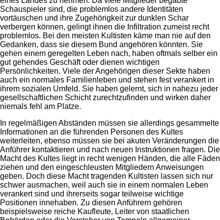
eines Landes zu nehmen. Da viele Mitglieder begabte
Schauspieler sind, die problemlos andere Identitäten
vortäuschen und ihre Zugehörigkeit zur dunklen Schar
verbergen können, gelingt ihnen die Infiltration zumeist recht
problemlos. Bei den meisten Kultisten käme man nie auf den
Gedanken, dass sie diesem Bund angehören könnten. Sie
gehen einem geregelten Leben nach, haben oftmals selber ein
gut gehendes Geschäft oder dienen wichtigen
Persönlichkeiten. Viele der Angehörigen dieser Sekte haben
auch ein normales Familienleben und stehen fest verankert in
ihrem sozialen Umfeld. Sie haben gelernt, sich in nahezu jeder
gesellschaftlichen Schicht zurechtzufinden und wirken daher
niemals fehl am Platze.
In regelmäßigen Abständen müssen sie allerdings gesammelte
Informationen an die führenden Personen des Kultes
weiterleiten, ebenso müssen sie bei akuten Veränderungen die
Anführer kontaktieren und nach neuen Instruktionen fragen. Die
Macht des Kultes liegt in recht wenigen Händen, die alle Fäden
ziehen und den eingeschleusten Mitgliedern Anweisungen
geben. Doch diese Macht tragenden Kultisten lassen sich nur
schwer ausmachen, weil auch sie in einem normalen Leben
verankert sind und ihrerseits sogar teilweise wichtige
Positionen innehaben. Zu diesen Anführern gehören
beispielsweise reiche Kaufleute, Leiter von staatlichen