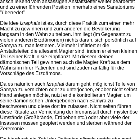
anschließend vom ansässigen Anstaltsleiter weiter bearbeitet
und zu einer führenden Position innerhalb eines Sanatoriums
"überredet".
Die Idee
Izraphals
ist es, durch diese Praktik zum einen mehr
Macht zu gewinnen und zum anderen die Bevölkerung
langsam in den Wahn zu treiben. Ihm liegt (im Gegensatz zu
vielen anderen Erzdämonen) nichts daran, sich persönlich auf
Samyra zu manifestieren. Vielmehr infiltriert er die
Anstaltsleiter, die allesamt Magier sind, indem er einen kleinen
Teil seiner Kraft in sie einpflanzt. Mit diesem kleinen
dämonischen Teil gewinnen auch die Magier Kraft aus dem
Wahnsinn ihrer Patienten und sind zudem anfällig für die
Vorschläge des Erzdämons.
Da es natürlich auch
Izraphal
darum geht, möglichst Teile von
Samyra zu vernichten oder zu unterjochen, er aber nicht selbst
Hand anlegen möchte, nutzt er die kontrollierten Magier, um
seine dämonischen Untergebenen nach Samyra zu
beschwören und diese dort freizulassen. Nicht selten führen
diese Rituale zur Vernichtung der Irrenanstalt durch mysteriöse
Umstände (Großbrände, Erdbeben etc.) oder aber viele der
Insassen müssen geopfert werden und sterben während der
Zeremonie.