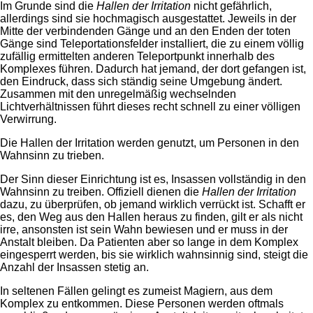
Im Grunde sind die
Hallen der Irritation
nicht gefährlich,
allerdings sind sie hochmagisch ausgestattet. Jeweils in der
Mitte der verbindenden Gänge und an den Enden der toten
Gänge sind Teleportationsfelder installiert, die zu einem völlig
zufällig ermittelten anderen Teleportpunkt innerhalb des
Komplexes führen. Dadurch hat jemand, der dort gefangen ist,
den Eindruck, dass sich ständig seine Umgebung ändert.
Zusammen mit den unregelmäßig wechselnden
Lichtverhältnissen führt dieses recht schnell zu einer völligen
Verwirrung.
Die Hallen der Irritation werden genutzt, um Personen in den
Wahnsinn zu trieben.
Der Sinn dieser Einrichtung ist es, Insassen vollständig in den
Wahnsinn zu treiben. Offiziell dienen die
Hallen der Irritation
dazu, zu überprüfen, ob jemand wirklich verrückt ist. Schafft er
es, den Weg aus den Hallen heraus zu finden, gilt er als nicht
irre, ansonsten ist sein Wahn bewiesen und er muss in der
Anstalt bleiben. Da Patienten aber so lange in dem Komplex
eingesperrt werden, bis sie wirklich wahnsinnig sind, steigt die
Anzahl der Insassen stetig an.
In seltenen Fällen gelingt es zumeist Magiern, aus dem
Komplex zu entkommen. Diese Personen werden oftmals