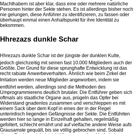
Machthabern ist aber klar, dass eine oder mehrere natürliche
Personen hinter der Sekte stehen. Es ist allerdings bisher noch
nie gelungen, diese Anführer zu identifizieren, zu fassen oder
überhaupt einmal einen Anhaltspunkt für ihre Identität zu
bekommen.
Hhrezazs dunkle Schar
Hhrezazs dunkle Schar ist der jüngste der dunklen Kulte,
jedoch gleichzeitig mit seinen fast 10.000 Mitgliedern auch der
Größte. Der Grund für diese sprunghafte Entwicklung ist das
recht rabiate Anwerbeverhalten. Ähnlich wie beim Zirkel der
Irritation werden neue Mitglieder angeworben, indem sie
entführt werden, allerdings sind die Methoden des
Umprogrammierens deutlich brutaler. Die Entführer geben sich
oftmals als staatliche Organe aus, prügeln das Opfer bei
Widerstand gnadenlos zusammen und verschleppen es mit
einem Sack über dem Kopf in eines der in der Regel
unterirdisch liegenden Gefängnisse der Sekte. Die Entführten
werden hier so lange in Einzelhaft gehalten, regelmäßig
gefoltert, schlecht ernährt und auf vielfache andere Weise aufs
Grausamste gequält, bis sie völlig gebrochen sind. Sobald