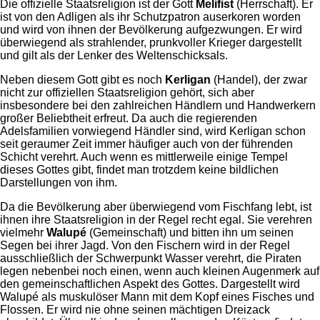
Die offizielle Staatsreligion ist der Gott
Melifist
(Herrschaft). Er
ist von den Adligen als ihr Schutzpatron auserkoren worden
und wird von ihnen der Bevölkerung aufgezwungen. Er wird
überwiegend als strahlender, prunkvoller Krieger dargestellt
und gilt als der Lenker des Weltenschicksals.
Neben diesem Gott gibt es noch
Kerligan
(Handel), der zwar
nicht zur offiziellen Staatsreligion gehört, sich aber
insbesondere bei den zahlreichen Händlern und Handwerkern
großer Beliebtheit erfreut. Da auch die regierenden
Adelsfamilien vorwiegend Händler sind, wird Kerligan schon
seit geraumer Zeit immer häufiger auch von der führenden
Schicht verehrt. Auch wenn es mittlerweile einige Tempel
dieses Gottes gibt, findet man trotzdem keine bildlichen
Darstellungen von ihm.
Da die Bevölkerung aber überwiegend vom Fischfang lebt, ist
ihnen ihre Staatsreligion in der Regel recht egal. Sie verehren
vielmehr
Walupé
(Gemeinschaft) und bitten ihn um seinen
Segen bei ihrer Jagd. Von den Fischern wird in der Regel
ausschließlich der Schwerpunkt Wasser verehrt, die Piraten
legen nebenbei noch einen, wenn auch kleinen Augenmerk auf
den gemeinschaftlichen Aspekt des Gottes. Dargestellt wird
Walupé als muskulöser Mann mit dem Kopf eines Fisches und
Flossen. Er wird nie ohne seinen mächtigen Dreizack