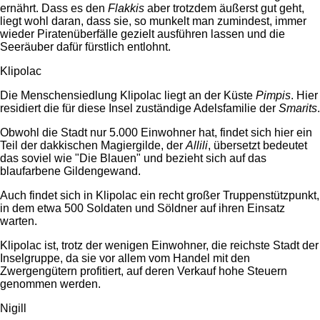
ernährt. Dass es den
Flakkis
aber trotzdem äußerst gut geht,
liegt wohl daran, dass sie, so munkelt man zumindest, immer
wieder Piratenüberfälle gezielt ausführen lassen und die
Seeräuber dafür fürstlich entlohnt.
Klipolac
Die Menschensiedlung Klipolac liegt an der Küste
Pimpis
. Hier
residiert die für diese Insel zuständige Adelsfamilie der
Smarits
.
Obwohl die Stadt nur 5.000 Einwohner hat, findet sich hier ein
Teil der dakkischen Magiergilde, der
Allili
, übersetzt bedeutet
das soviel wie "Die Blauen" und bezieht sich auf das
blaufarbene Gildengewand.
Auch findet sich in Klipolac ein recht großer Truppenstützpunkt,
in dem etwa 500 Soldaten und Söldner auf ihren Einsatz
warten.
Klipolac ist, trotz der wenigen Einwohner, die reichste Stadt der
Inselgruppe, da sie vor allem vom Handel mit den
Zwergengütern profitiert, auf deren Verkauf hohe Steuern
genommen werden.
Nigill