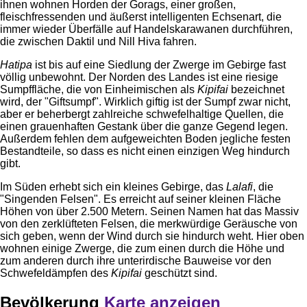
ihnen wohnen Horden der Gorags, einer großen,
fleischfressenden und äußerst intelligenten Echsenart, die
immer wieder Überfälle auf Handelskarawanen durchführen,
die zwischen Daktil und Nill Hiva fahren.
Hatipa
ist bis auf eine Siedlung der Zwerge im Gebirge fast
völlig unbewohnt. Der Norden des Landes ist eine riesige
Sumpffläche, die von Einheimischen als
Kipifai
bezeichnet
wird, der "Giftsumpf". Wirklich giftig ist der Sumpf zwar nicht,
aber er beherbergt zahlreiche schwefelhaltige Quellen, die
einen grauenhaften Gestank über die ganze Gegend legen.
Außerdem fehlen dem aufgeweichten Boden jegliche festen
Bestandteile, so dass es nicht einen einzigen Weg hindurch
gibt.
Im Süden erhebt sich ein kleines Gebirge, das
Lalafi
, die
"Singenden Felsen". Es erreicht auf seiner kleinen Fläche
Höhen von über 2.500 Metern. Seinen Namen hat das Massiv
von den zerklüfteten Felsen, die merkwürdige Geräusche von
sich geben, wenn der Wind durch sie hindurch weht. Hier oben
wohnen einige Zwerge, die zum einen durch die Höhe und
zum anderen durch ihre unterirdische Bauweise vor den
Schwefeldämpfen des
Kipifai
geschützt sind.
Bevölkerung
Karte anzeigen