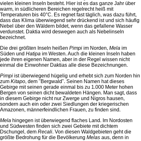
vielen kleinen Inseln besteht. Hier ist es das ganze Jahr über
warm, in südlicheren Bereichen regelrecht heiß mit
Temperaturen bis 40°C. Es regnet fast täglich, was dazu führt,
dass das Klima überwiegend sehr drückend ist und sich häufig
Nebel über den Wäldern bildet, wenn das gefallene Wasser
verdunstet. Daktia wird deswegen auch als Nebelinseln
bezeichnet.
Die drei größten Inseln heißen
Pimpi
im Norden,
Mela
im
Süden und
Hatipa
im Westen. Auch die kleinen Inseln haben
jede ihren eigenen Namen, aber in der Regel wissen nicht
einmal die Einwohner Daktias alle diese Bezeichnungen.
Pimpi
ist überwiegend hügelig und erhebt sich zum Norden hin
zum
Kitapo
, dem "Bergwald". Seinen Namen hat dieses
Gebirge mit seinen gerade einmal bis zu 1.000 Meter hohen
Bergen von seinen dicht bewaldeten Hängen. Man sagt, dass
in diesem Gebirge nicht nur Zwerge und Nigros hausen,
sondern auch ein oder zwei Siedlungen der kriegerischen
Amazonen, männerfeindlichen Frauen, zu finden sind.
Mela
hingegen ist überwiegend flaches Land. Im Nordosten
und Südwesten finden sich zwei Gebiete mit dichtem
Dschungel, dem
Recali
. Von diesen Waldgebieten geht die
größte Bedrohung für die Bevölkerung
Melas
aus, denn in