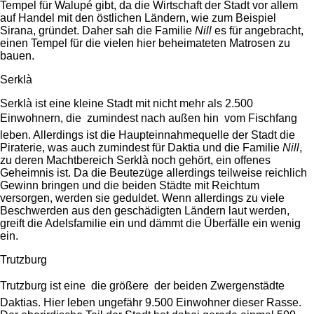
Tempel für Walupé gibt, da die Wirtschaft der Stadt vor allem
auf Handel mit den östlichen Ländern, wie zum Beispiel
Sirana, gründet. Daher sah die Familie
Nill
es für angebracht,
einen Tempel für die vielen hier beheimateten Matrosen zu
bauen.
Serklà
Serklà ist eine kleine Stadt mit nicht mehr als 2.500
Einwohnern, die  zumindest nach außen hin  vom Fischfang
leben. Allerdings ist die Haupteinnahmequelle der Stadt die
Piraterie, was auch zumindest für Daktia und die Familie
Nill
,
zu deren Machtbereich Serklà noch gehört, ein offenes
Geheimnis ist. Da die Beutezüge allerdings teilweise reichlich
Gewinn bringen und die beiden Städte mit Reichtum
versorgen, werden sie geduldet. Wenn allerdings zu viele
Beschwerden aus den geschädigten Ländern laut werden,
greift die Adelsfamilie ein und dämmt die Überfälle ein wenig
ein.
Trutzburg
Trutzburg ist eine  die größere  der beiden Zwergenstädte
Daktias. Hier leben ungefähr 9.500 Einwohner dieser Rasse.