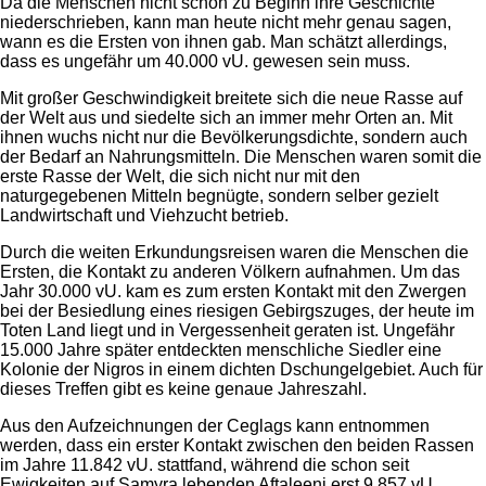
Da die Menschen nicht schon zu Beginn ihre Geschichte
niederschrieben, kann man heute nicht mehr genau sagen,
wann es die Ersten von ihnen gab. Man schätzt allerdings,
dass es ungefähr um 40.000 vU. gewesen sein muss.
Mit großer Geschwindigkeit breitete sich die neue Rasse auf
der Welt aus und siedelte sich an immer mehr Orten an. Mit
ihnen wuchs nicht nur die Bevölkerungsdichte, sondern auch
der Bedarf an Nahrungsmitteln. Die Menschen waren somit die
erste Rasse der Welt, die sich nicht nur mit den
naturgegebenen Mitteln begnügte, sondern selber gezielt
Landwirtschaft und Viehzucht betrieb.
Durch die weiten Erkundungsreisen waren die Menschen die
Ersten, die Kontakt zu anderen Völkern aufnahmen. Um das
Jahr 30.000 vU. kam es zum ersten Kontakt mit den Zwergen
bei der Besiedlung eines riesigen Gebirgszuges, der heute im
Toten Land liegt und in Vergessenheit geraten ist. Ungefähr
15.000 Jahre später entdeckten menschliche Siedler eine
Kolonie der Nigros in einem dichten Dschungelgebiet. Auch für
dieses Treffen gibt es keine genaue Jahreszahl.
Aus den Aufzeichnungen der Ceglags kann entnommen
werden, dass ein erster Kontakt zwischen den beiden Rassen
im Jahre 11.842 vU. stattfand, während die schon seit
Ewigkeiten auf Samyra lebenden Aftaleeni erst 9.857 vU.