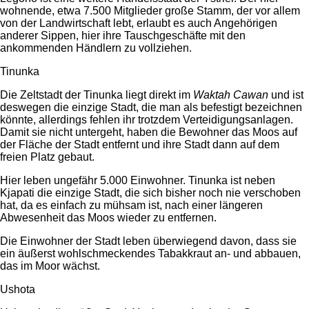
wohnende, etwa 7.500 Mitglieder große Stamm, der vor allem
von der Landwirtschaft lebt, erlaubt es auch Angehörigen
anderer Sippen, hier ihre Tauschgeschäfte mit den
ankommenden Händlern zu vollziehen.
Tinunka
Die Zeltstadt der Tinunka liegt direkt im
Waktah Cawan
und ist
deswegen die einzige Stadt, die man als befestigt bezeichnen
könnte, allerdings fehlen ihr trotzdem Verteidigungsanlagen.
Damit sie nicht untergeht, haben die Bewohner das Moos auf
der Fläche der Stadt entfernt und ihre Stadt dann auf dem
freien Platz gebaut.
Hier leben ungefähr 5.000 Einwohner. Tinunka ist neben
Kjapati die einzige Stadt, die sich bisher noch nie verschoben
hat, da es einfach zu mühsam ist, nach einer längeren
Abwesenheit das Moos wieder zu entfernen.
Die Einwohner der Stadt leben überwiegend davon, dass sie
ein äußerst wohlschmeckendes Ta­bakkraut an- und abbauen,
das im Moor wächst.
Ushota