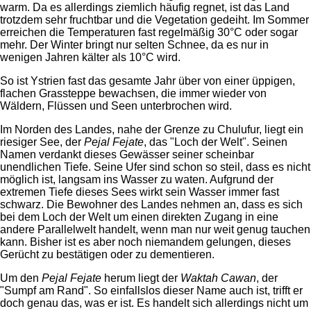
warm. Da es allerdings ziemlich häufig regnet, ist das Land
trotzdem sehr fruchtbar und die Vegetation gedeiht. Im Sommer
erreichen die Temperaturen fast regelmäßig 30°C oder sogar
mehr. Der Winter bringt nur selten Schnee, da es nur in
wenigen Jahren kälter als 10°C wird.
So ist Ystrien fast das gesamte Jahr über von einer üppigen,
flachen Grassteppe bewachsen, die immer wieder von
Wäldern, Flüssen und Seen unterbrochen wird.
Im Norden des Landes, nahe der Grenze zu Chulufur, liegt ein
riesiger See, der
Pejal Fejate
, das "Loch der Welt". Seinen
Namen verdankt dieses Gewässer seiner scheinbar
unendlichen Tiefe. Seine Ufer sind schon so steil, dass es nicht
möglich ist, langsam ins Wasser zu waten. Aufgrund der
extremen Tiefe dieses Sees wirkt sein Wasser immer fast
schwarz. Die Bewohner des Landes nehmen an, dass es sich
bei dem Loch der Welt um einen direkten Zugang in eine
andere Parallelwelt handelt, wenn man nur weit genug tauchen
kann. Bisher ist es aber noch niemandem gelungen, dieses
Gerücht zu bestätigen oder zu dementieren.
Um den
Pejal Fejate
herum liegt der
Waktah Cawan
, der
"Sumpf am Rand". So einfallslos dieser Name auch ist, trifft er
doch genau das, was er ist. Es handelt sich allerdings nicht um