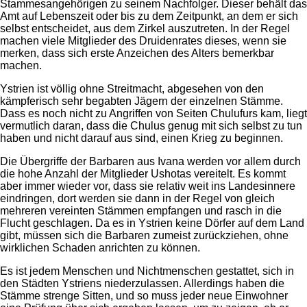
Stammesangehörigen zu seinem Nachfolger. Dieser behält das
Amt auf Lebenszeit oder bis zu dem Zeitpunkt, an dem er sich
selbst entscheidet, aus dem Zirkel auszutreten. In der Regel
machen viele Mitglieder des Druidenrates dieses, wenn sie
merken, dass sich erste Anzeichen des Alters bemerkbar
machen.
Ystrien ist völlig ohne Streitmacht, abgesehen von den
kämpferisch sehr begabten Jägern der einzelnen Stämme.
Dass es noch nicht zu Angriffen von Seiten Chulufurs kam, liegt
vermutlich daran, dass die Chulus genug mit sich selbst zu tun
haben und nicht darauf aus sind, einen Krieg zu beginnen.
Die Übergriffe der Barbaren aus Ivana werden vor allem durch
die hohe Anzahl der Mitglieder Ushotas vereitelt. Es kommt
aber immer wieder vor, dass sie relativ weit ins Landesinnere
eindringen, dort werden sie dann in der Regel von gleich
mehreren vereinten Stämmen empfangen und rasch in die
Flucht geschlagen. Da es in Ystrien keine Dörfer auf dem Land
gibt, müssen sich die Barbaren zumeist zurückziehen, ohne
wirklichen Schaden anrichten zu können.
Es ist jedem Menschen und Nichtmenschen gestattet, sich in
den Städten Ystriens niederzulassen. Allerdings haben die
Stämme strenge Sitten, und so muss jeder neue Einwohner