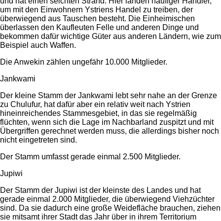
und hat einen seichten Strand. Hier landen häufiger Händler,
um mit den Einwohnern Ystriens Handel zu treiben, der
überwiegend aus Tauschen besteht. Die Einheimischen
überlassen den Kaufleuten Felle und anderen Dinge und
bekommen dafür wichtige Güter aus anderen Ländern, wie zum
Beispiel auch Waffen.
Die Anwekin zählen ungefähr 10.000 Mitglieder.
Jankwami
Der kleine Stamm der Jankwami lebt sehr nahe an der Grenze
zu Chulufur, hat dafür aber ein relativ weit nach Ystrien
hineinreichendes Stammesgebiet, in das sie regelmäßig
flüchten, wenn sich die Lage im Nachbarland zuspitzt und mit
Übergriffen gerechnet werden muss, die allerdings bisher noch
nicht eingetreten sind.
Der Stamm umfasst gerade einmal 2.500 Mitglieder.
Jupiwi
Der Stamm der Jupiwi ist der kleinste des Landes und hat
gerade einmal 2.000 Mitglieder, die überwiegend Viehzüchter
sind. Da sie dadurch eine große Weidefläche brauchen, ziehen
sie mitsamt ihrer Stadt das Jahr über in ihrem Territorium